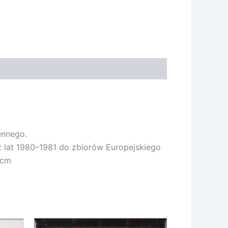
ennego.
z lat 1980–1981 do zbiorów Europejskiego
 cm