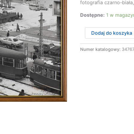
fotografia czarno-biała
Dostępne:
1 w magazy
ilość
Dodaj do koszyka
Piotrowski
Ireneusz
-
Numer katalogowy:
3476
CZAS
APOKALIPSY.
KINO
MOSKWA,
1981/2020