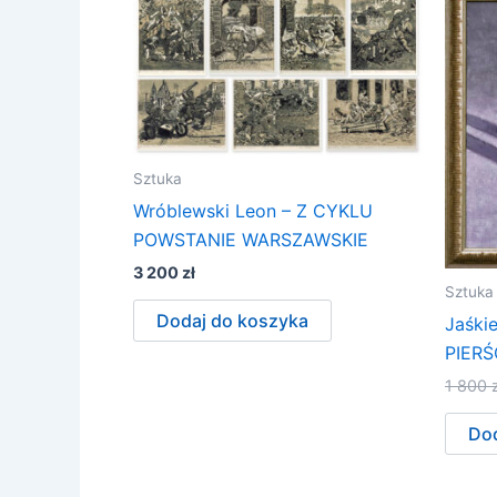
Sztuka
Wróblewski Leon – Z CYKLU
POWSTANIE WARSZAWSKIE
3 200
zł
Sztuka
Dodaj do koszyka
Jaśki
PIERŚ
1 800
Dod