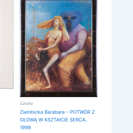
Sztuka
Ziembicka Barabara – POTWÓR Z
GŁOWĄ W KSZTAłCIE SERCA,
1998