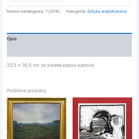
Jan
-
Numer katalogowy:
Y29D8L
Kategoria:
Sztuka współczesna
ENDO
Opis
Opinie (0)
23,5 x 30,5 cm (w świetle passe-partout)
Podobne produkty