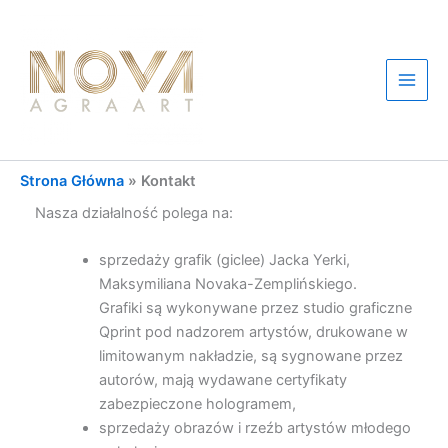
Przejdź
do
treści
Main
Men
Strona Główna
»
Kontakt
Nasza działalność polega na:
sprzedaży grafik (giclee) Jacka Yerki,
Maksymiliana Novaka-Zemplińskiego.
Grafiki są wykonywane przez studio graficzne
Qprint pod nadzorem artystów, drukowane w
limitowanym nakładzie, są sygnowane przez
autorów, mają wydawane certyfikaty
zabezpieczone hologramem,
sprzedaży obrazów i rzeźb artystów młodego