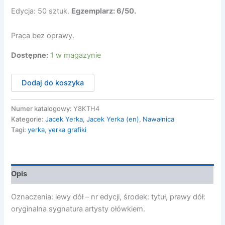
Edycja: 50 sztuk.
Egzemplarz: 6/50
.
Praca bez oprawy.
Dostępne:
1 w magazynie
ilość
Dodaj do koszyka
Nawałnica
6/50
Numer katalogowy:
Y8KTH4
Kategorie:
Jacek Yerka
,
Jacek Yerka (en)
,
Nawałnica
Tagi:
yerka
,
yerka grafiki
Opis
Oznaczenia: lewy dół – nr edycji, środek: tytuł, prawy dół:
oryginalna sygnatura artysty ołówkiem.