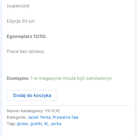
(supersize)
Edycja 50 szt
Egzemplarz 12/50.
Praca bez oprawy.
Dostępne:
1 w magazynie (może być zamówiony)
ilość
Dodaj do koszyka
Prywatna
fala
12/50
Numer katalogowy:
YKVEXE
XL
Kategorie:
Jacek Yerka
,
Prywatna fala
Tagi:
giclee
,
grafiki
,
XL
,
yerka