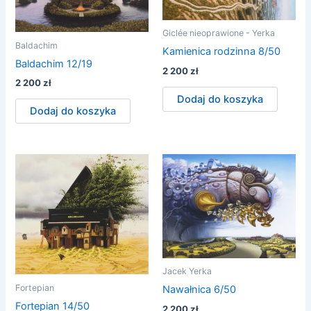
Giclée nieoprawione - Yerka
Baldachim
Kamienica rodzinna 8/50
Baldachim 12/19
2 200
zł
2 200
zł
Dodaj do koszyka
Dodaj do koszyka
Jacek Yerka
Fortepian
Nawałnica 6/50
Fortepian 14/50
2 200
zł