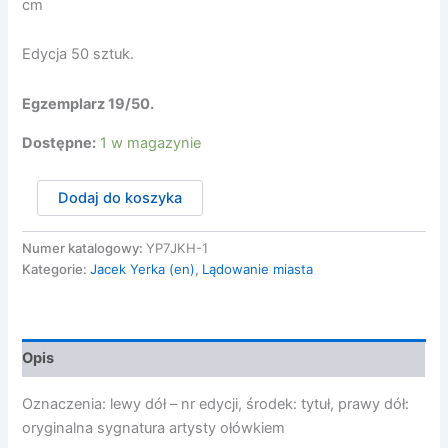
cm
Edycja 50 sztuk.
Egzemplarz 19/50.
Dostępne:
1 w magazynie
ilość
Dodaj do koszyka
Lądowanie
miasta
19/50
Numer katalogowy:
YP7JKH-1
XL
Kategorie:
Jacek Yerka (en)
,
Lądowanie miasta
Opis
Oznaczenia: lewy dół – nr edycji, środek: tytuł, prawy dół:
oryginalna sygnatura artysty ołówkiem