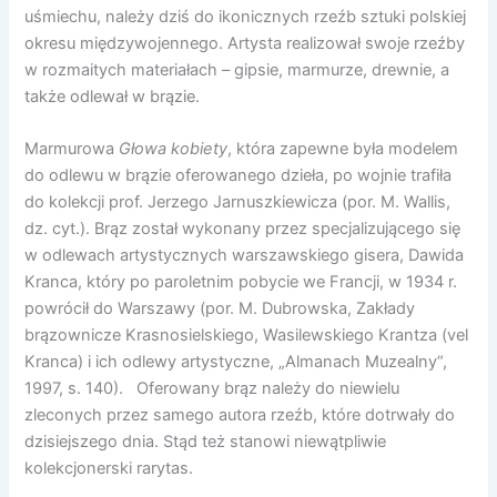
uśmiechu, należy dziś do ikonicznych rzeźb sztuki polskiej
okresu międzywojennego. Artysta realizował swoje rzeźby
w rozmaitych materiałach – gipsie, marmurze, drewnie, a
także odlewał w brązie.
Marmurowa
Głowa kobiety
, która zapewne była modelem
do odlewu w brązie oferowanego dzieła, po wojnie trafiła
do kolekcji prof. Jerzego Jarnuszkiewicza (por. M. Wallis,
dz. cyt.). Brąz został wykonany przez specjalizującego się
w odlewach artystycznych warszawskiego gisera, Dawida
Kranca, który po paroletnim pobycie we Francji, w 1934 r.
powrócił do Warszawy (por. M. Dubrowska, Zakłady
brązownicze Krasnosielskiego, Wasilewskiego Krantza (vel
Kranca) i ich odlewy artystyczne, „Almanach Muzealny“,
1997, s. 140). Oferowany brąz należy do niewielu
zleconych przez samego autora rzeźb, które dotrwały do
dzisiejszego dnia. Stąd też stanowi niewątpliwie
kolekcjonerski rarytas.