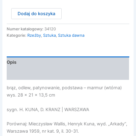
ilość
Dodaj do koszyka
Kuna
Henryk
-
Numer katalogowy:
34120
GŁOWA
Kategorie:
Rzeźby
,
Sztuka
,
Sztuka dawna
KOBIETY,
przed
1939
Opis
Opinie (0)
brąz, odlew, patynowanie, podstawa – marmur (wtórna)
wys. 28 x 21 x 13,5 cm
sygn. H. KUNA, D. KRANZ | WARSZAWA
Porównaj: Mieczysław Wallis, Henryk Kuna, wyd. „Arkady“,
Warszawa 1959, nr kat. 9, il. 30-31.