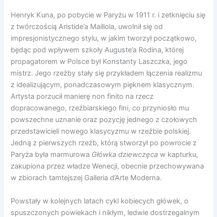
Henryk Kuna, po pobycie w Paryżu w 1911 r. i zetknięciu się
z twórczością Aristide’a Maillola, uwolnił się od
impresjonistycznego stylu, w jakim tworzył początkowo,
będąc pod wpływem szkoły Auguste’a Rodina, której
propagatorem w Polsce był Konstanty Laszczka, jego
mistrz. Jego rzeźby stały się przykładem łączenia realizmu
z idealizującym, ponadczasowym pięknem klasycznym.
Artysta porzucił manierę non finito na rzecz
dopracowanego, rzeźbiarskiego fini, co przyniosło mu
powszechne uznanie oraz pozycję jednego z czołowych
przedstawicieli nowego klasycyzmu w rzeźbie polskiej.
Jedną z pierwszych rzeźb, którą stworzył po powrocie z
Paryża była marmurowa
Główka dziewczęca
w kapturku,
zakupiona przez władze Wenecji, obecnie przechowywana
w zbiorach tamtejszej Galleria d’Arte Moderna.
Powstały w kolejnych latach cykl kobiecych główek, o
spuszczonych powiekach i nikłym, ledwie dostrzegalnym