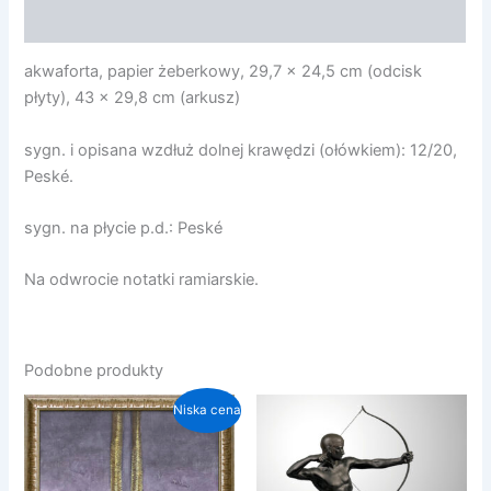
Opinie (0)
akwaforta, papier żeberkowy, 29,7 x 24,5 cm (odcisk
płyty), 43 x 29,8 cm (arkusz)
sygn. i opisana wzdłuż dolnej krawędzi (ołówkiem): 12/20,
Peské.
sygn. na płycie p.d.: Peské
Na odwrocie notatki ramiarskie.
Podobne produkty
Niska cena