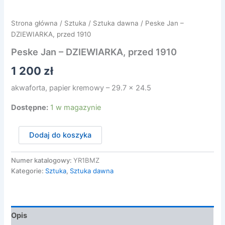
Strona główna
/
Sztuka
/
Sztuka dawna
/ Peske Jan –
DZIEWIARKA, przed 1910
Peske Jan – DZIEWIARKA, przed 1910
1 200
zł
akwaforta, papier kremowy – 29.7 x 24.5
Dostępne:
1 w magazynie
ilość
Dodaj do koszyka
Peske
Jan
-
Numer katalogowy:
YR1BMZ
DZIEWIARKA,
Kategorie:
Sztuka
,
Sztuka dawna
przed
1910
Opis