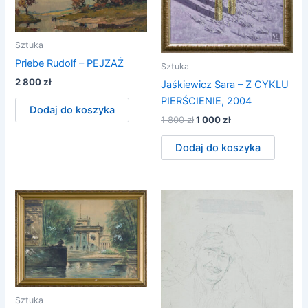
Sztuka
Priebe Rudolf – PEJZAŻ
Sztuka
2 800
zł
Jaśkiewicz Sara – Z CYKLU
PIERŚCIENIE, 2004
Dodaj do koszyka
Pierwotna
Aktualna
1 800
zł
1 000
zł
cena
cena
wynosiła:
wynosi:
Dodaj do koszyka
1
1
800 zł.
000 zł.
Sztuka