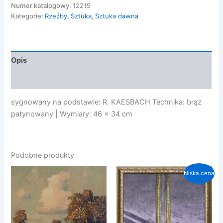
-
Numer katalogowy:
12219
ŁUCZNIK,
Kategorie:
Rzeźby
,
Sztuka
,
Sztuka dawna
ok.
1920-
1930
Opis
Opinie (0)
sygnowany na podstawie: R. KAESBACH Technika: brąz
patynowany | Wymiary: 46 x 34 cm
Podobne produkty
Niska cena