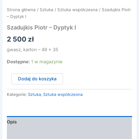
Strona główna
/
Sztuka
/
Sztuka współczesna
/ Szadujkis Piotr
– Dyptyk I
Szadujkis Piotr – Dyptyk I
2 500
zł
gwasz, karton – 49 x 35
Dostępne:
1 w magazynie
ilość
Dodaj do koszyka
Szadujkis
Piotr
-
Kategorie:
Sztuka
,
Sztuka współczesna
Dyptyk
I
Opis
Opinie (0)