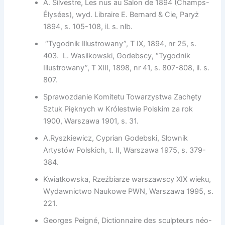
A. Silvestre, Les nus au Salon de 1894 (Champs-
Élysées), wyd. Libraire E. Bernard & Cie, Paryż
1894, s. 105-108, il. s. nlb.
“Tygodnik Illustrowany”, T IX, 1894, nr 25, s.
403. L. Wasilkowski, Godebscy, “Tygodnik
Illustrowany”, T XIII, 1898, nr 41, s. 807-808, il. s.
807.
Sprawozdanie Komitetu Towarzystwa Zachęty
Sztuk Pięknych w Królestwie Polskim za rok
1900, Warszawa 1901, s. 31.
A.Ryszkiewicz, Cyprian Godebski, Słownik
Artystów Polskich, t. II, Warszawa 1975, s. 379-
384.
Kwiatkowska, Rzeźbiarze warszawscy XIX wieku,
Wydawnictwo Naukowe PWN, Warszawa 1995, s.
221.
Georges Peigné, Dictionnaire des sculpteurs néo-