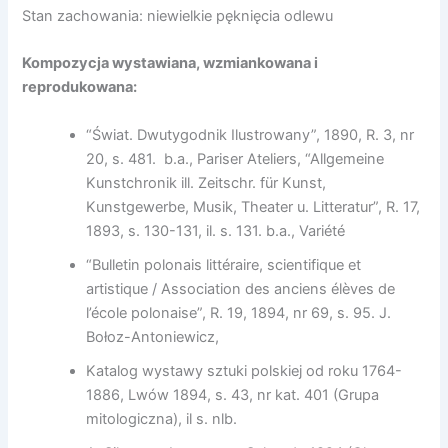
Stan zachowania: niewielkie pęknięcia odlewu
Kompozycja wystawiana, wzmiankowana i
reprodukowana:
“Świat. Dwutygodnik Ilustrowany”, 1890, R. 3, nr
20, s. 481. b.a., Pariser Ateliers, “Allgemeine
Kunstchronik ill. Zeitschr. für Kunst,
Kunstgewerbe, Musik, Theater u. Litteratur”, R. 17,
1893, s. 130-131, il. s. 131. b.a., Variété
“Bulletin polonais littéraire, scientifique et
artistique / Association des anciens élèves de
l’école polonaise”, R. 19, 1894, nr 69, s. 95. J.
Bołoz-Antoniewicz,
Katalog wystawy sztuki polskiej od roku 1764-
1886, Lwów 1894, s. 43, nr kat. 401 (Grupa
mitologiczna), il s. nlb.