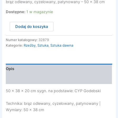
brąz odlewany, cyzelowany, patynowany – 50 x 38 cm
Dostępne:
1 w magazynie
ilość
Dodaj do koszyka
Godebski
Cyprian
-
Numer katalogowy:
32879
MARZENIE
Kategorie:
Rzeźby
,
Sztuka
,
Sztuka dawna
O
SŁAWIE.
SEN
O
Opis
SŁAWIE,
po
Opinie (0)
1894
50 x 38 x 20 cm sygn. na podstawie: CYP Godebski
Technika: brąz odlewany, cyzelowany, patynowany |
Wymiary: 50 x 38 cm