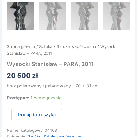
Strona główna
/
Sztuka
/
Sztuka współczesna
/ Wysocki
Stanisław – PARA, 2011
Wysocki Stanisław – PARA, 2011
20 500
zł
brąz polerowany i patynowany – 70 x 31 cm
Dostępne:
1 w magazynie
ilość
Dodaj do koszyka
Wysocki
Stanisław
-
Numer katalogowy:
34463
PARA,
Kategorie:
Rzeźby
,
Sztuka współczesna