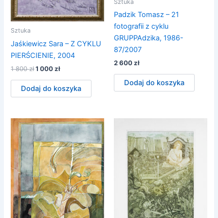
Sztuka
Padzik Tomasz – 21
fotografii z cyklu
Sztuka
GRUPPAdzika, 1986-
Jaśkiewicz Sara – Z CYKLU
87/2007
PIERŚCIENIE, 2004
2 600
zł
Pierwotna
Aktualna
1 800
zł
1 000
zł
cena
cena
Dodaj do koszyka
wynosiła:
wynosi:
Dodaj do koszyka
1
1
800 zł.
000 zł.