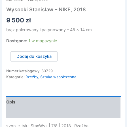
Wysocki Stanisław – NIKE, 2018
9 500
zł
brąz polerowany i patynowany – 45 x 14 cm
Dostępne:
1 w magazynie
ilość
Dodaj do koszyka
Wysocki
Stanisław
-
Numer katalogowy:
30729
NIKE,
Kategorie:
Rzeźby
,
Sztuka współczesna
2018
Opis
Opinie (0)
sygn. z tyłu: StanWys | 7/8 | 2018 Rzeźba