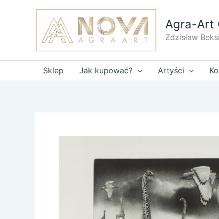
Przejdź
do
Agra-Art 
treści
Zdzisław Beks
Sklep
Jak kupować?
Artyści
Ko