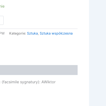
nie
PW
Kategorie:
Sztuka
,
Sztuka współczesna
ć (facsimile sygnatury): AWiktor