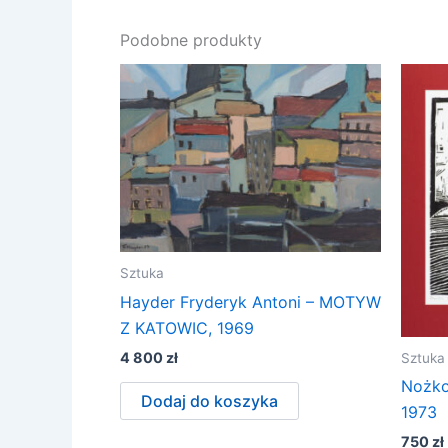
Podobne produkty
Sztuka
Hayder Fryderyk Antoni – MOTYW
Z KATOWIC, 1969
4 800
zł
Sztuka
Nożko
Dodaj do koszyka
1973
750
zł