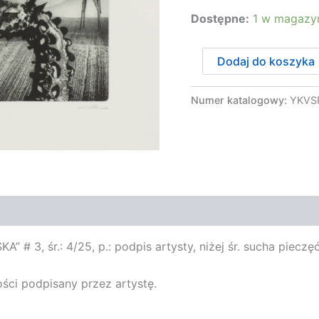
Dostępne:
1 w magazy
ilość
Dodaj do koszyka
Wiktor
Andrzej
-
Numer katalogowy:
YKVS
ALEGORIA
WARSZAWSKA,
2023
” # 3, śr.: 4/25, p.: podpis artysty, niżej śr. sucha pieczę
ści podpisany przez artystę.