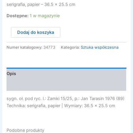
serigrafia, papier – 36.5 x 25.5 cm
Dostępne:
1 w magazynie
ilość
Dodaj do koszyka
Tarasin
Jan
-
Numer katalogowy:
34773
Kategoria:
Sztuka współczesna
ZAMKI,
1976/89
Opis
Opinie (0)
sygn. oł. pod ryc. l.: Zamki 15/25, p.: Jan Tarasin 1976 (89)
Technika: serigrafia, papier | Wymiary: 36.5 x 25.5 cm
Podobne produkty