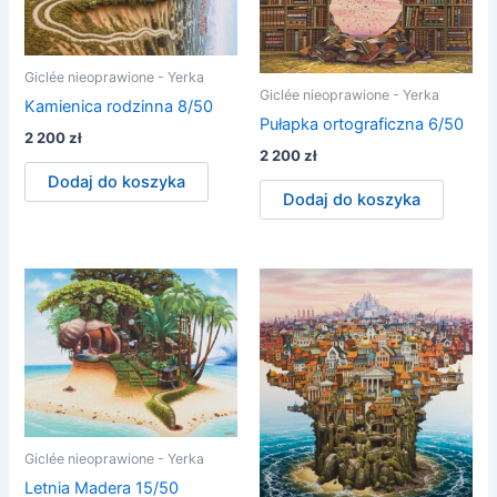
Giclée nieoprawione - Yerka
Giclée nieoprawione - Yerka
Kamienica rodzinna 8/50
Pułapka ortograficzna 6/50
2 200
zł
2 200
zł
Dodaj do koszyka
Dodaj do koszyka
Giclée nieoprawione - Yerka
Letnia Madera 15/50