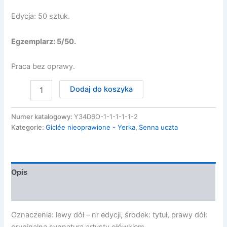
Edycja: 50 sztuk.
Egzemplarz: 5/50
.
Praca bez oprawy.
ilość
Dodaj do koszyka
Senna
uczta
5/50
Numer katalogowy:
Y34D6O-1-1-1-1-1-2
Kategorie:
Giclée nieoprawione - Yerka
,
Senna uczta
Opis
Opinie (0)
Oznaczenia: lewy dół – nr edycji, środek: tytuł, prawy dół: