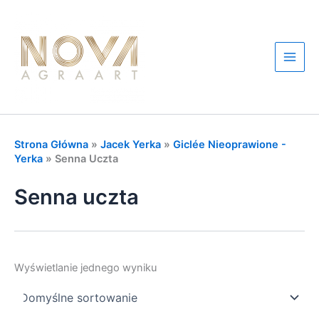
Przejdź
do
treści
Main
Men
Strona Główna
»
Jacek Yerka
»
Giclée Nieoprawione -
Yerka
»
Senna Uczta
Senna uczta
Wyświetlanie jednego wyniku