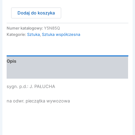
ilość
Dodaj do koszyka
Pałucha
Jacek
-
Numer katalogowy:
Y5N85Q
KONCERT
Kategorie:
Sztuka
,
Sztuka współczesna
Opis
Opinie (0)
sygn. p.d.: J. PAŁUCHA
na odwr. pieczątka wywozowa