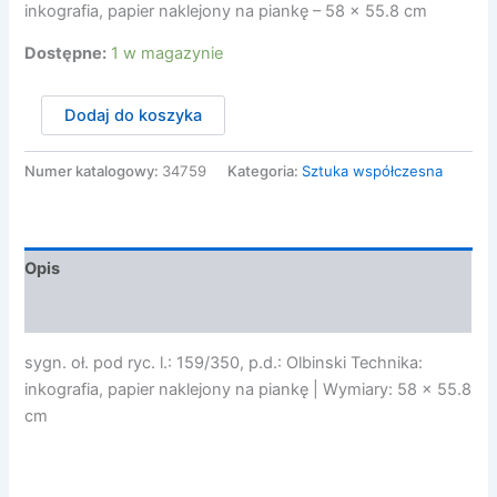
inkografia, papier naklejony na piankę – 58 x 55.8 cm
Dostępne:
1 w magazynie
ilość
Dodaj do koszyka
Olbiński
Rafał
-
Numer katalogowy:
34759
Kategoria:
Sztuka współczesna
ZAKOCHANY
PIERROT,
2001
Opis
Opinie (0)
sygn. oł. pod ryc. l.: 159/350, p.d.: Olbinski Technika:
inkografia, papier naklejony na piankę | Wymiary: 58 x 55.8
cm