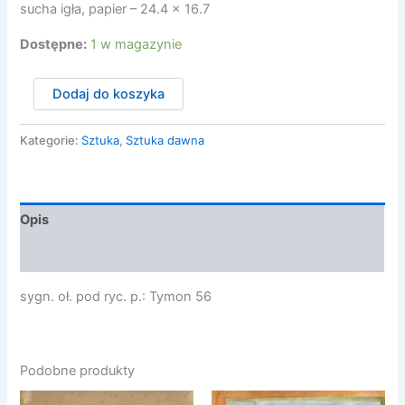
sucha igła, papier – 24.4 x 16.7
Dostępne:
1 w magazynie
ilość
Dodaj do koszyka
Niesiołowski
Tymon
-
Kategorie:
Sztuka
,
Sztuka dawna
AKT,
1956
Opis
Opinie (0)
sygn. oł. pod ryc. p.: Tymon 56
Podobne produkty