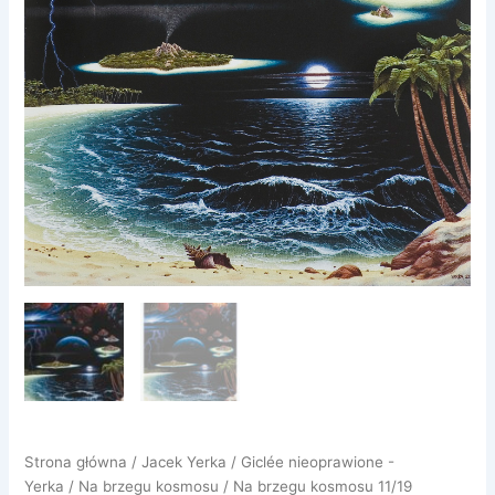
Strona główna
/
Jacek Yerka
/
Giclée nieoprawione -
Yerka
/
Na brzegu kosmosu
/ Na brzegu kosmosu 11/19