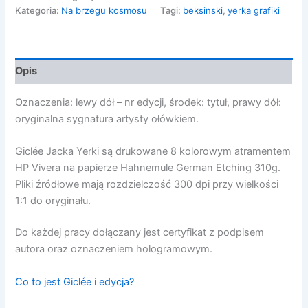
11/19
Kategoria:
Na brzegu kosmosu
Tagi:
beksinski
,
yerka grafiki
Opis
Oznaczenia: lewy dół – nr edycji, środek: tytuł, prawy dół:
oryginalna sygnatura artysty ołówkiem.
Giclée Jacka Yerki są drukowane 8 kolorowym atramentem
HP Vivera na papierze Hahnemule German Etching 310g.
Pliki źródłowe mają rozdzielczość 300 dpi przy wielkości
1:1 do oryginału.
Do każdej pracy dołączany jest certyfikat z podpisem
autora oraz oznaczeniem hologramowym.
Co to jest Giclée i edycja?