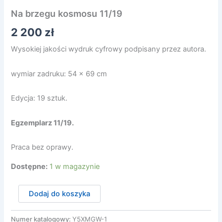
Na brzegu kosmosu 11/19
2 200
zł
Wysokiej jakości wydruk cyfrowy podpisany przez autora.
wymiar zadruku: 54 x 69 cm
Edycja: 19 sztuk.
Egzemplarz 11/19
.
Praca bez oprawy.
Dostępne:
1 w magazynie
ilość
Dodaj do koszyka
Na
brzegu
kosmosu
Numer katalogowy:
Y5XMGW-1