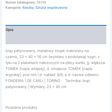
-
Numer katalogowy:
34156
KURTKA
Kategorie:
Rzeźby
,
Sztuka współczesna
JEANSOWA,
1997
Opis
Opinie (0)
brąz patynowany, metalowy stojak malowany na
czarno, 23 x 40 x 16 cm (wymiary z podstawą) sygn. z
tyłu na 2 plakietach nałożonych na plecy kurtki, g. większa:
TOMEK [napis wklęsły], d. mniejsza: TOMEK [napis
wypukły], pod nim l.d. nakład: 8/8, p.d. nazwa odlewni:
FONDERIA | DE CARLI | TORINO Technika: brąz
patynowany | Wymiary: 23 x 40 cm
Podobne produkty