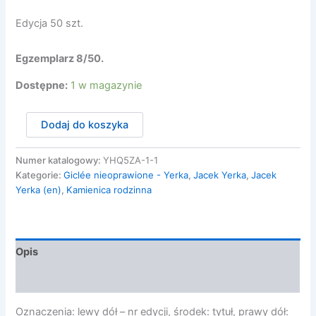
Edycja 50 szt.
Egzemplarz 8/50.
Dostępne:
1 w magazynie
ilość
Dodaj do koszyka
Kamienica
rodzinna
8/50
Numer katalogowy:
YHQ5ZA-1-1
Kategorie:
Giclée nieoprawione - Yerka
,
Jacek Yerka
,
Jacek
Yerka (en)
,
Kamienica rodzinna
Opis
Opinie (0)
Oznaczenia: lewy dół – nr edycji, środek: tytuł, prawy dół: