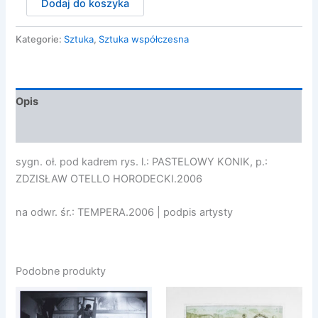
Dodaj do koszyka
Horodecki
Zdzisław
Otello
Kategorie:
Sztuka
,
Sztuka współczesna
-
PASTELOWY
KONIK,
2006
Opis
Opinie (0)
sygn. oł. pod kadrem rys. l.: PASTELOWY KONIK, p.:
ZDZISŁAW OTELLO HORODECKI.2006
na odwr. śr.: TEMPERA.2006 | podpis artysty
Podobne produkty