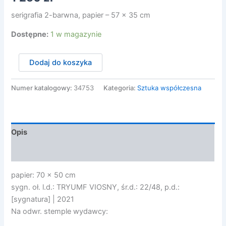
serigrafia 2-barwna, papier – 57 x 35 cm
Dostępne:
1 w magazynie
ilość
Dodaj do koszyka
Gomulicki
Maurycy
-
Numer katalogowy:
34753
Kategoria:
Sztuka współczesna
TRYUMF
WIOSNY,
2021
Opis
Opinie (0)
papier: 70 x 50 cm
sygn. oł. l.d.: TRYUMF VIOSNY, śr.d.: 22/48, p.d.:
[sygnatura] | 2021
Na odwr. stemple wydawcy: