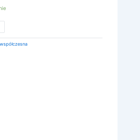
nie
 współczesna