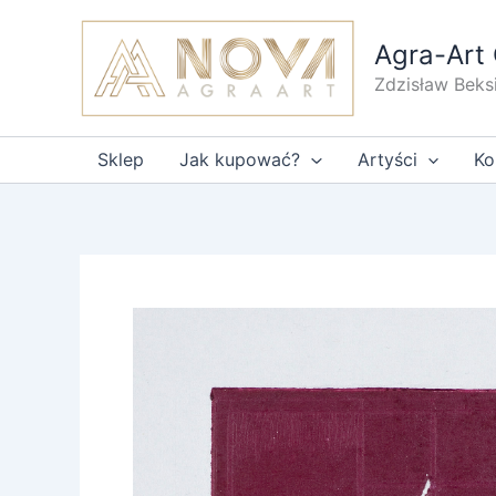
Przejdź
do
Agra-Art 
treści
Zdzisław Beks
Sklep
Jak kupować?
Artyści
Ko