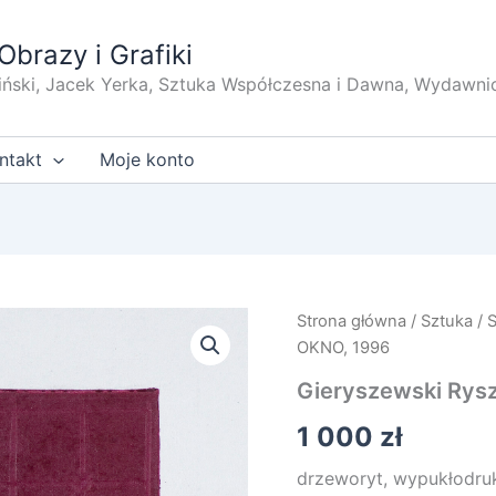
Obrazy i Grafiki
iński, Jacek Yerka, Sztuka Współczesna i Dawna, Wydawni
ntakt
Moje konto
Strona główna
/
Sztuka
/
OKNO, 1996
Gieryszewski Rys
1 000
zł
drzeworyt, wypukłodruk