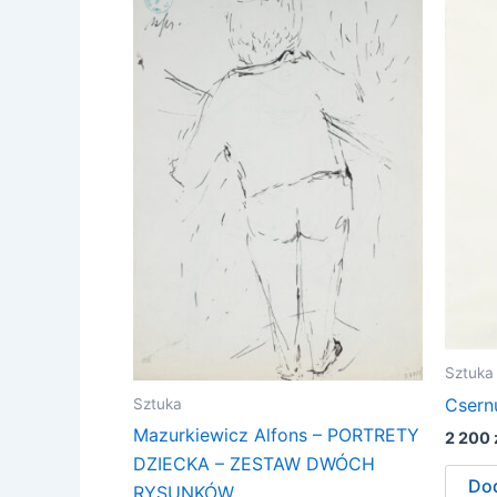
Sztuka
Csern
Sztuka
Mazurkiewicz Alfons – PORTRETY
2 200
DZIECKA – ZESTAW DWÓCH
Dod
RYSUNKÓW