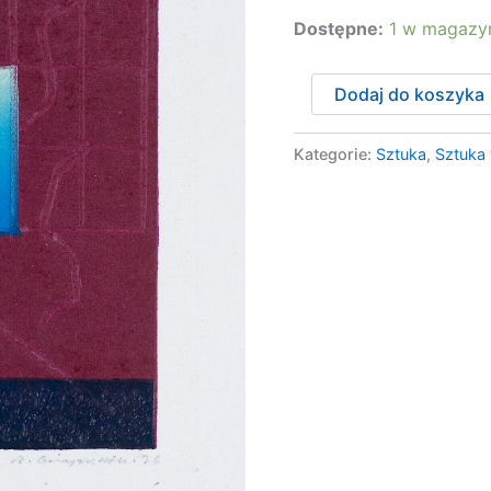
Dostępne:
1 w magazy
ilość
Dodaj do koszyka
Gieryszewski
Ryszard
-
Kategorie:
Sztuka
,
Sztuka
OKNO,
1996