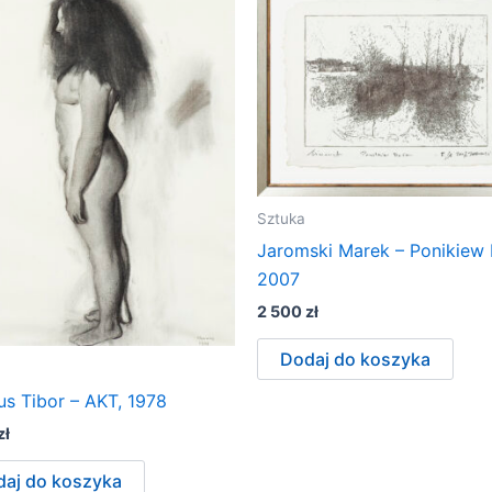
Sztuka
Jaromski Marek – Ponikiew 
2007
2 500
zł
Dodaj do koszyka
us Tibor – AKT, 1978
zł
aj do koszyka