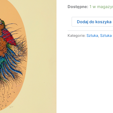
Dostępne:
1 w magazy
ilość
Dodaj do koszyka
Get-
Stankiewicz
Eugeniusz
Kategorie:
Sztuka
,
Sztuka
-
OEDIPUS
REX,
1980