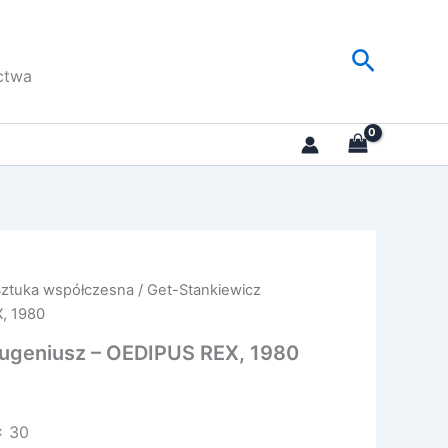
Szukaj
ctwa
Sztuka współczesna
/ Get-Stankiewicz
, 1980
Eugeniusz – OEDIPUS REX, 1980
x 30