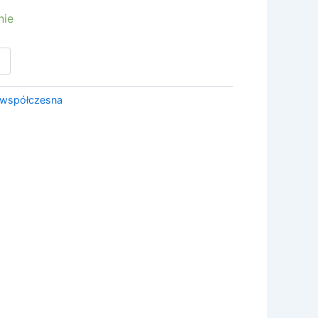
nie
 współczesna