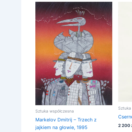
Sztuka
Sztuka współczesna
Csern
Markelov Dmitrij – Trzech z
2 200
jajkiem na głowie, 1995