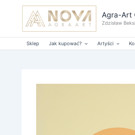
Przejdź
do
Agra-Art 
treści
Zdzisław Beks
Sklep
Jak kupować?
Artyści
Ko