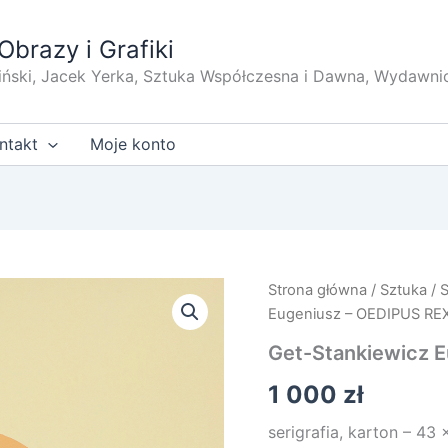
Obrazy i Grafiki
iński, Jacek Yerka, Sztuka Współczesna i Dawna, Wydawni
ntakt
Moje konto
Strona główna
/
Sztuka
/
Eugeniusz – OEDIPUS REX
Get-Stankiewicz 
1 000
zł
serigrafia, karton – 43 