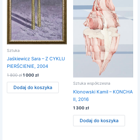
Sztuka
Jaśkiewicz Sara – Z CYKLU
PIERŚCIENIE, 2004
Pierwotna
Aktualna
1 800
zł
1 000
zł
cena
cena
Sztuka współczesna
wynosiła:
wynosi:
Dodaj do koszyka
1
1
Klonowski Kamil – KONCHA
800 zł.
000 zł.
II, 2016
1 300
zł
Dodaj do koszyka