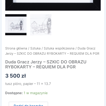
Strona główna
/
Sztuka
/
Sztuka współczesna
/ Duda Gracz
Jerzy – SZKIC DO OBRAZU RYBOKARTY – REQUIEM DLA PGR
Duda Gracz Jerzy – SZKIC DO OBRAZU
RYBOKARTY – REQUIEM DLA PGR
3 500
zł
tusz pióro, papier – 11 x 13.7
Dostępne:
1 w magazynie
ilość