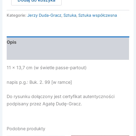
Dodaj do koszyka
Duda
Gracz
Jerzy
Kategorie:
Jerzy Duda-Gracz
,
Sztuka
,
Sztuka współczesna
-
SZKIC
DO
OBRAZU
Opis
RYBOKARTY
-
Opinie (0)
REQUIEM
DLA
11 x 13,7 cm (w świetle passe-partout)
PGR
napis p.g.: Buk. 2. 99 [w ramce]
Do rysunku dołączony jest certyfikat autentyczności
podpisany przez Agatę Dudę-Gracz.
Podobne produkty