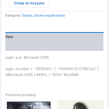
ilość
Dodaj do koszyka
Borowski
Andrzej
-
Kategorie:
Sztuka
,
Sztuka współczesna
Drzewo
–
Poggio
di
Opis
Otricoli,
2005
Opinie (0)
sygn. p.d.: Borowski 2005
sygn. na odwr. l.: “DRZEWO – | – POGGIO DI OTRICOLI” |
ABorowski 2005 | AKRYL + TECH. WŁASNA
Podobne produkty