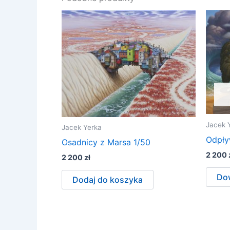
Jacek 
Jacek Yerka
Odpły
Osadnicy z Marsa 1/50
2 200
2 200
zł
Dow
Dodaj do koszyka