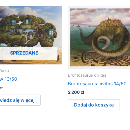
SPRZEDANE
Yerka
Brontosaurus civitas
w 13/50
Brontosaurus civitas 14/50
zł
2 200
zł
iedz się więcej
Dodaj do koszyka