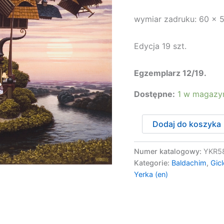
wymiar zadruku: 60 x 5
Edycja 19 szt.
Egzemplarz 12/19.
Dostępne:
1 w magazy
ilość
Dodaj do koszyka
Baldachim
12/19
Numer katalogowy:
YKR5
Kategorie:
Baldachim
,
Gic
Yerka (en)