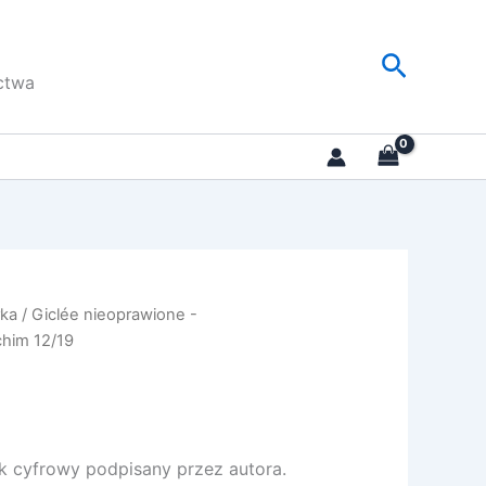
Szukaj
ctwa
rka
/
Giclée nieoprawione -
chim 12/19
k cyfrowy podpisany przez autora.