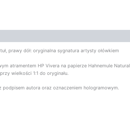
ytuł, prawy dół: oryginalna sygnatura artysty ołówkiem
owym atramentem HP Vivera na papierze Hahnemule Natural
rzy wielkości 1:1 do oryginału.
t z podpisem autora oraz oznaczeniem hologramowym.