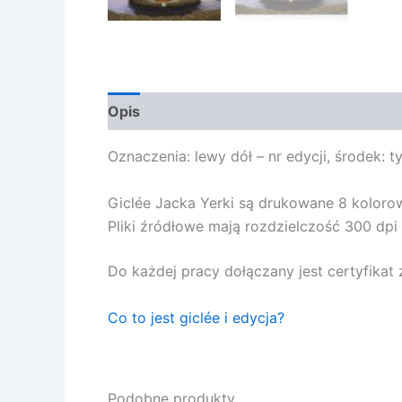
Opis
Oznaczenia: lewy dół – nr edycji, środek: t
Giclée Jacka Yerki są drukowane 8 kolor
Pliki źródłowe mają rozdzielczość 300 dpi p
Do każdej pracy dołączany jest certyfika
Co to jest giclée i edycja?
Podobne produkty