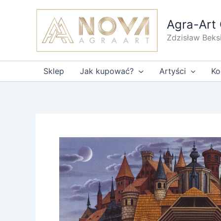
Przejdź
do
Agra-Art 
treści
Zdzisław Beks
Sklep
Jak kupować?
Artyści
Ko