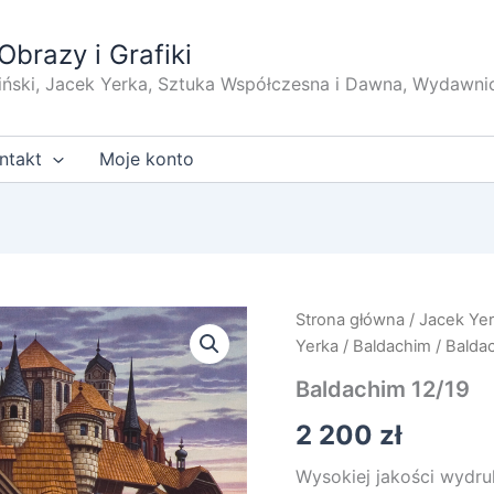
Obrazy i Grafiki
iński, Jacek Yerka, Sztuka Współczesna i Dawna, Wydawni
ntakt
Moje konto
Strona główna
/
Jacek Ye
Yerka
/
Baldachim
/ Balda
Baldachim 12/19
2 200
zł
Wysokiej jakości wydru