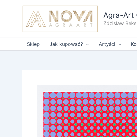
Przejdź
do
Agra-Art 
treści
Zdzisław Beks
Sklep
Jak kupować?
Artyści
Ko