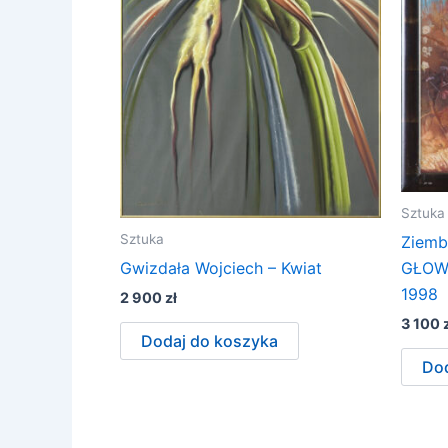
Sztuka
Sztuka
Ziemb
GŁOWĄ
Gwizdała Wojciech – Kwiat
1998
2 900
zł
3 100
Dodaj do koszyka
Dod