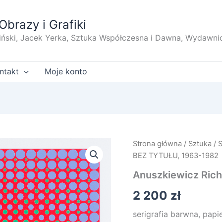
Obrazy i Grafiki
iński, Jacek Yerka, Sztuka Współczesna i Dawna, Wydawni
ntakt
Moje konto
Strona główna
/
Sztuka
/
BEZ TYTUŁU, 1963-1982
Anuszkiewicz Ric
2 200
zł
serigrafia barwna, papi