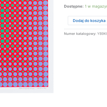
Dostępne:
1 w magazy
ilość
Dodaj do koszyka
Anuszkiewicz
Richard
-
Numer katalogowy:
YB9K
BEZ
TYTUŁU,
1963-
1982