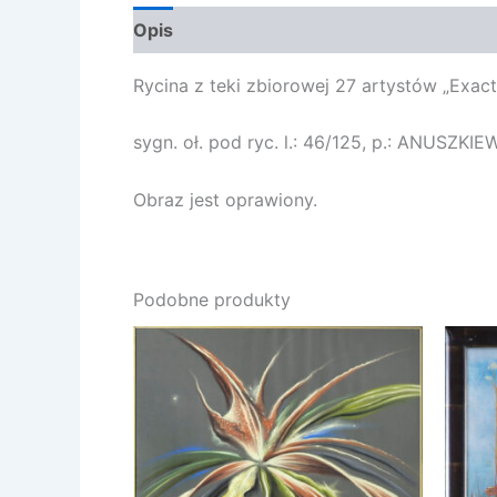
Opis
Opinie (0)
Rycina z teki zbiorowej 27 artystów „Exacta
sygn. oł. pod ryc. l.: 46/125, p.: ANUSZKI
Obraz jest oprawiony.
Podobne produkty