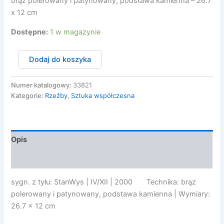
brąz polerowany i patynowany, podstawa kamienna – 26.7
x 12 cm
Dostępne:
1 w magazynie
ilość
Dodaj do koszyka
Wysocki
Stanisław
-
Numer katalogowy:
33821
AKT,
Kategorie:
Rzeźby
,
Sztuka współczesna
2000
Opis
Opinie (0)
sygn. z tyłu: StanWys | IV/XII | 2000 Technika: brąz
polerowany i patynowany, podstawa kamienna | Wymiary:
26.7 x 12 cm