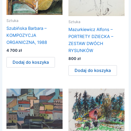
Sztuka
Sztuka
Szubińska Barbara –
Mazurkiewicz Alfons –
KOMPOZYCJA
PORTRETY DZIECKA –
ORGANICZNA, 1988
ZESTAW DWÓCH
RYSUNKÓW
4 700
zł
800
zł
Dodaj do koszyka
Dodaj do koszyka