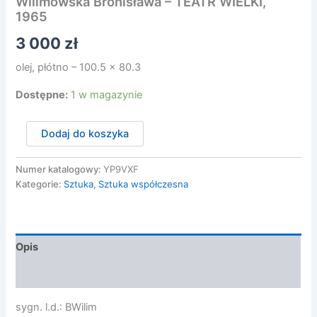
Wilimowska Bronisława – TEATR WIELKI,
1965
3 000
zł
olej, płótno – 100.5 x 80.3
Dostępne:
1 w magazynie
ilość
Dodaj do koszyka
Wilimowska
Bronisława
-
Numer katalogowy:
YP9VXF
TEATR
Kategorie:
Sztuka
,
Sztuka współczesna
WIELKI,
1965
Opis
Opinie (0)
sygn. l.d.: BWilim