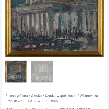
Strona główna
/
Sztuka
/
Sztuka współczesna
/ Wilimowska
Bronisława – TEATR WIELKI, 1965