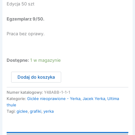
Edycja 50 szt
Egzemplarz 9/50.
Praca bez oprawy.
Dostępne:
1 w magazynie
ilość
Dodaj do koszyka
Ultima
thule
4/50
Numer katalogowy:
Y48ABB-1-1-1
Kategorie:
Giclée nieoprawione - Yerka
,
Jacek Yerka
,
Ultima
thule
Tagi:
giclee
,
grafiki
,
yerka