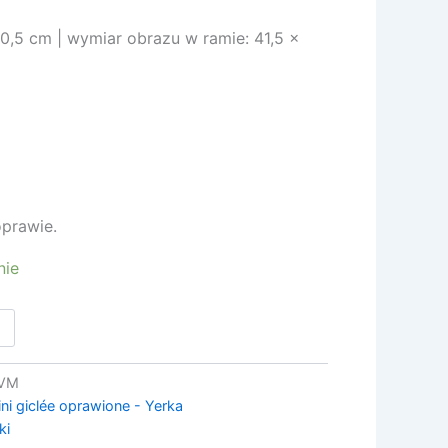
0,5 cm | wymiar obrazu w ramie: 41,5 x
prawie.
nie
VM
ni giclée oprawione - Yerka
ki