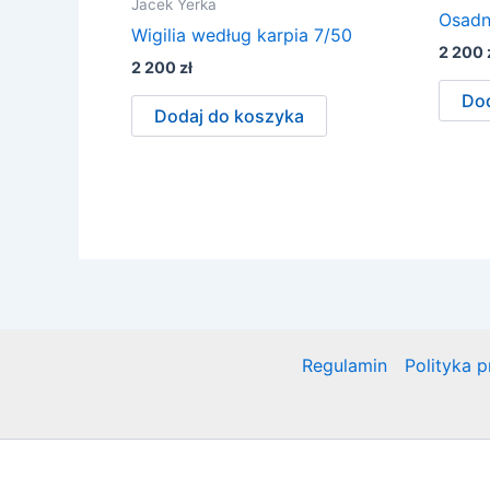
Jacek Yerka
Osadn
Wigilia według karpia 7/50
2 200
2 200
zł
Dod
Dodaj do koszyka
Regulamin
Polityka 