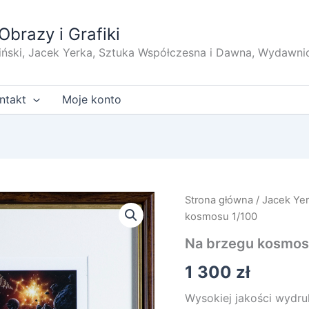
Obrazy i Grafiki
iński, Jacek Yerka, Sztuka Współczesna i Dawna, Wydawni
ntakt
Moje konto
Strona główna
/
Jacek Ye
kosmosu 1/100
Na brzegu kosmos
1 300
zł
Wysokiej jakości wydru