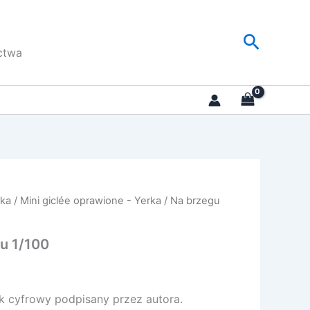
Szukaj
ctwa
rka
/
Mini giclée oprawione - Yerka
/ Na brzegu
u 1/100
k cyfrowy podpisany przez autora.