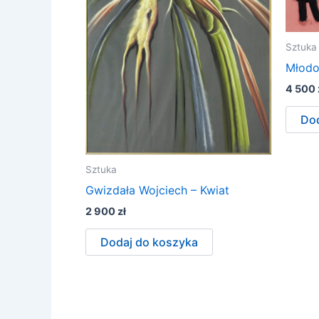
Sztuka
Młodo
4 500
Dod
Sztuka
Gwizdała Wojciech – Kwiat
2 900
zł
Dodaj do koszyka