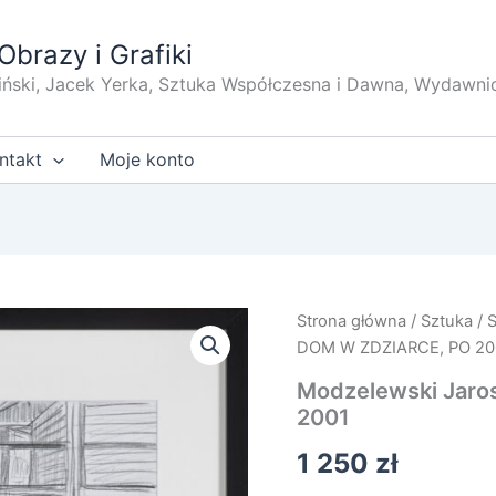
Obrazy i Grafiki
iński, Jacek Yerka, Sztuka Współczesna i Dawna, Wydawni
ntakt
Moje konto
Strona główna
/
Sztuka
/
DOM W ZDZIARCE, PO 20
Modzelewski Jaro
2001
1 250
zł