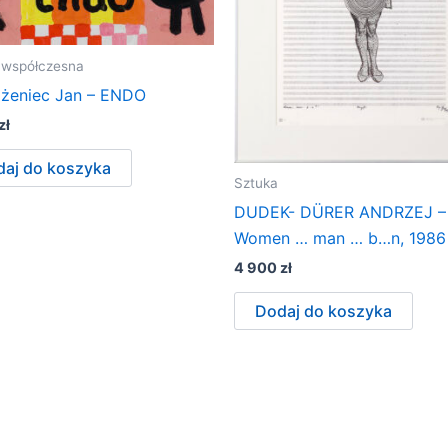
 współczesna
żeniec Jan – ENDO
zł
aj do koszyka
Sztuka
DUDEK- DÜRER ANDRZEJ –
Women … man … b…n, 1986
4 900
zł
Dodaj do koszyka