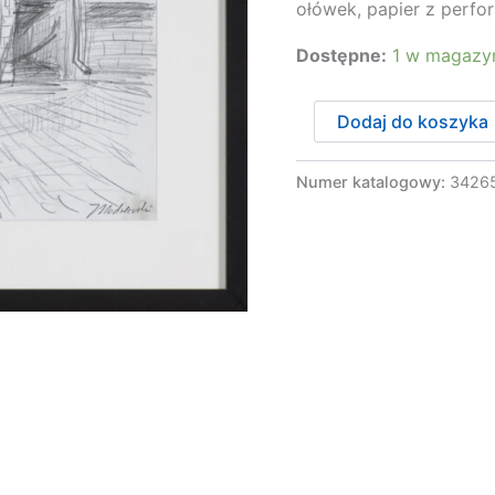
ołówek, papier z perfor
Dostępne:
1 w magazy
ilość
Dodaj do koszyka
Modzelewski
Jarosław
-
Numer katalogowy:
3426
DOM
W
ZDZIARCE,
PO
2001