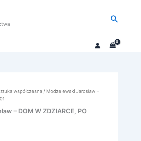
Szukaj
ctwa
Sztuka współczesna
/ Modzelewski Jarosław –
01
sław – DOM W ZDZIARCE, PO