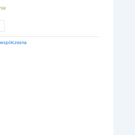
nie
 współczesna