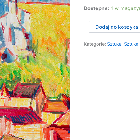
Dostępne:
1 w magazy
ilość
Dodaj do koszyka
Lurczyński
Mieczysław
-
Kategorie:
Sztuka
,
Sztuka
PEJZAŻ
MIEJSKI