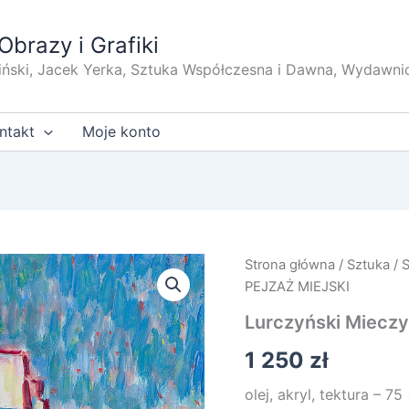
Obrazy i Grafiki
iński, Jacek Yerka, Sztuka Współczesna i Dawna, Wydawni
ntakt
Moje konto
Strona główna
/
Sztuka
/
PEJZAŻ MIEJSKI
Lurczyński Miecz
1 250
zł
olej, akryl, tektura – 75