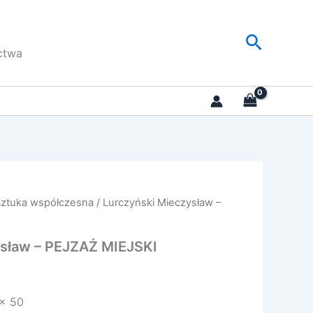
Szukaj
ctwa
Sztuka współczesna
/ Lurczyński Mieczysław –
ysław – PEJZAŻ MIEJSKI
 x 50