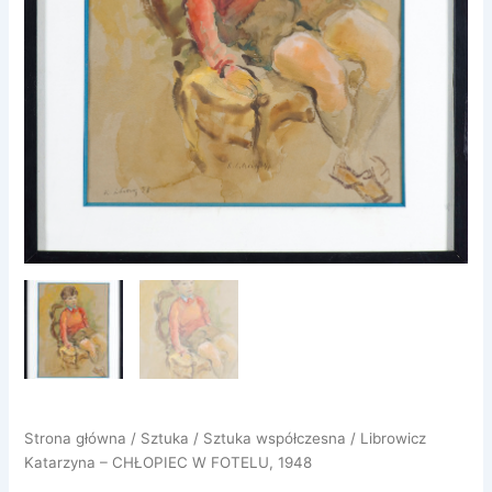
Strona główna
/
Sztuka
/
Sztuka współczesna
/ Librowicz
Katarzyna – CHŁOPIEC W FOTELU, 1948