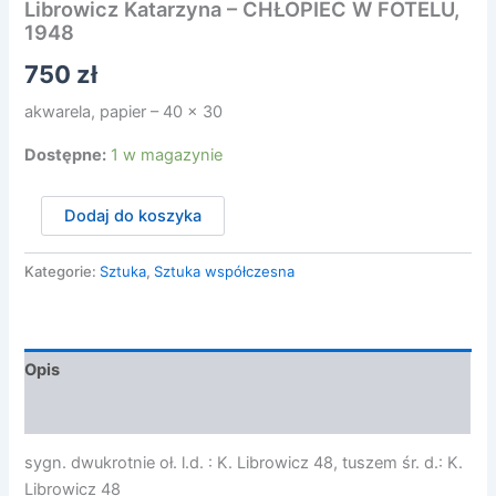
Librowicz Katarzyna – CHŁOPIEC W FOTELU,
1948
750
zł
akwarela, papier – 40 x 30
Dostępne:
1 w magazynie
ilość
Dodaj do koszyka
Librowicz
Katarzyna
-
Kategorie:
Sztuka
,
Sztuka współczesna
CHŁOPIEC
W
FOTELU,
1948
Opis
Opinie (0)
sygn. dwukrotnie oł. l.d. : K. Librowicz 48, tuszem śr. d.: K.
Librowicz 48