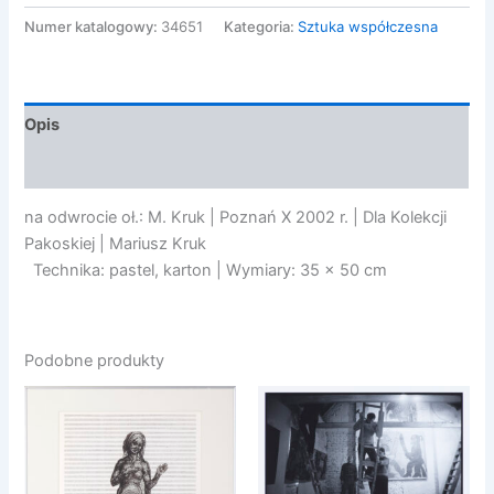
Mariusz
-
Numer katalogowy:
34651
Kategoria:
Sztuka współczesna
MEANDRA,
2002
Opis
Opinie (0)
na odwrocie oł.: M. Kruk | Poznań X 2002 r. | Dla Kolekcji
Pakoskiej | Mariusz Kruk
Technika: pastel, karton | Wymiary: 35 x 50 cm
Podobne produkty