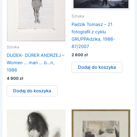
Sztuka
Padzik Tomasz – 21
fotografii z cyklu
GRUPPAdzika, 1986-
87/2007
Sztuka
2 600
zł
DUDEK- DÜRER ANDRZEJ –
Women … man … b…n,
Dodaj do koszyka
1986
4 900
zł
Dodaj do koszyka