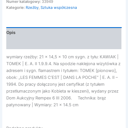
-
Numer katalogowy:
33949
LES
Kategorie:
Rzeźby
,
Sztuka współczesna
FEMMES
C’EST
DANS
LA
Opis
POCHE,
1994
Opinie (0)
wymiary rzeźby: 21 x 14,5 x 10 cm sygn. z tyłu: KAWIAK |
TOMEK | E. A. II 1.9.9.4. Na spodzie naklejona wizytówka z
adresem i sygn. flamastrem i tytułem: TOMEK [pionowo],
obok: „LES FEMMES C’EST | DANS LA POCHE“ | E. A. II –
1994. Do pracy dołączony jest certyfikat (z tytułem
przetłumaczonym jako Kobieta w kieszeni), wydany przez
Dom Aukcyjny Rempex 6 III 2006. Technika: brąz
patynowany | Wymiary: 21 x 14.5 cm