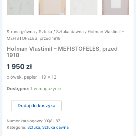
Strona główna
/
Sztuka
/
Sztuka dawna
/ Hofman Vlastimil –
MEFISTOFELES, przed 1918
Hofman Vlastimil – MEFISTOFELES, przed
1918
1 950
zł
ołówek, papier – 19 x 12
Dostępne:
1 w magazynie
ilość
Dodaj do koszyka
Hofman
Vlastimil
-
Numer katalogowy:
YQ8U8Z
MEFISTOFELES,
Kategorie:
Sztuka
,
Sztuka dawna
przed