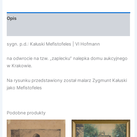
1918
Opis
Opinie (0)
sygn. p.d.: Kałuski Mefistofeles | Vl Hofmann
na odwrocie na tzw. „zaplecku” nalepka domu aukcyjnego
w Krakowie.
Na rysunku przedstawiony został malarz Zygmunt Kałuski
jako Mefistofeles
Podobne produkty