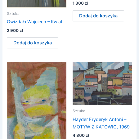
1 300
zł
Sztuka
Dodaj do koszyka
Gwizdała Wojciech – Kwiat
2 900
zł
Dodaj do koszyka
Sztuka
Hayder Fryderyk Antoni –
MOTYW Z KATOWIC, 1969
4 800
zł