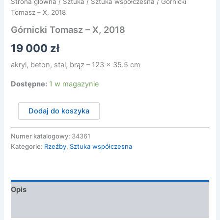
Strona główna
/
Sztuka
/
Sztuka współczesna
/ Górnicki
Tomasz – X, 2018
Górnicki Tomasz – X, 2018
19 000
zł
akryl, beton, stal, brąz – 123 x 35.5 cm
Dostępne:
1 w magazynie
ilość
Dodaj do koszyka
Górnicki
Tomasz
-
Numer katalogowy:
34361
X,
Kategorie:
Rzeźby
,
Sztuka współczesna
2018
Opis
Opinie (0)