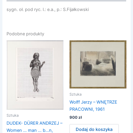
sygn. oł. pod ryc. l.: e.a., p.: S.Fijałkowski
Podobne produkty
Sztuka
Wolff Jerzy – WNĘTRZE
PRACOWNI, 1961
Sztuka
900
zł
DUDEK- DÜRER ANDRZEJ –
Dodaj do koszyka
Women … man … b…n,