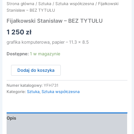
Strona główna
/
Sztuka
/
Sztuka współczesna
/ Fijałkowski
Stanisław – BEZ TYTUŁU
Fijałkowski Stanisław – BEZ TYTUŁU
1 250
zł
grafika komputerowa, papier – 11.3 x 8.5
Dostępne:
1 w magazynie
ilość
Dodaj do koszyka
Fijałkowski
Stanisław
-
Numer katalogowy:
YFH731
BEZ
Kategorie:
Sztuka
,
Sztuka współczesna
TYTUŁU
Opis
Opinie (0)