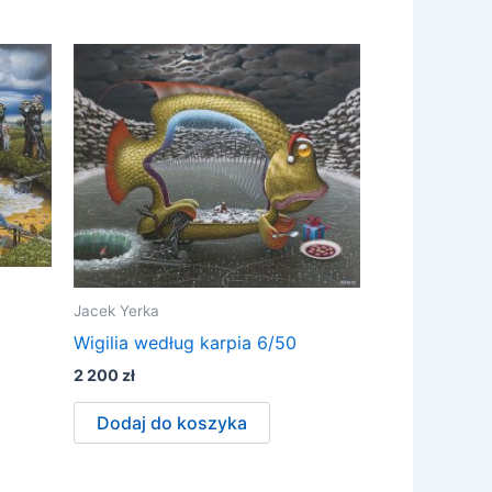
Jacek Yerka
Wigilia według karpia 6/50
2 200
zł
Dodaj do koszyka