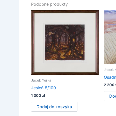
Podobne produkty
Jacek 
Osadn
Jacek Yerka
2 200
Jesień 8/100
1 300
zł
Dod
Dodaj do koszyka