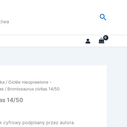
Szukaj
ctwa
rka
/
Giclée nieoprawione -
as
/ Brontosaurus civitas 14/50
tas 14/50
k cyfrowy podpisany przez autora.