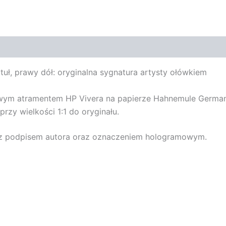
ytuł, prawy dół: oryginalna sygnatura artysty ołówkiem
owym atramentem HP Vivera na papierze Hahnemule German
rzy wielkości 1:1 do oryginału.
t z podpisem autora oraz oznaczeniem hologramowym.