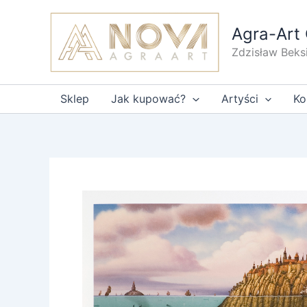
Przejdź
do
Agra-Art 
treści
Zdzisław Beks
Sklep
Jak kupować?
Artyści
Ko