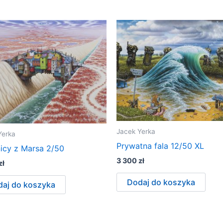
Jacek Yerka
Yerka
Prywatna fala 12/50 XL
icy z Marsa 2/50
3 300
zł
zł
Dodaj do koszyka
aj do koszyka