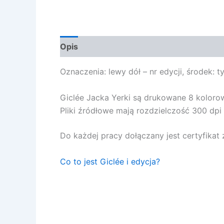
Opis
Opinie (0)
Oznaczenia: lewy dół – nr edycji, środek: t
Giclée Jacka Yerki są drukowane 8 kolor
Pliki źródłowe mają rozdzielczość 300 dpi p
Do każdej pracy dołączany jest certyfika
Co to jest Giclée i edycja?