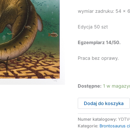
wymiar zadruku: 54 x 
Edycja 50 szt
Egzemplarz 14/50.
Praca bez oprawy.
Dostępne:
1 w magazy
ilość
Dodaj do koszyka
Brontosaurus
civitas
14/50
Numer katalogowy:
YDTV
Kategorie:
Brontosaurus ci