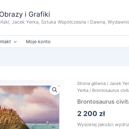
Obrazy i Grafiki
iński, Jacek Yerka, Sztuka Współczesna i Dawna, Wydawni
ntakt
Moje konto
Strona główna
/
Jacek Ye
Yerka
/
Brontosaurus civit
Brontosaurus civi
2 200
zł
Wysokiej jakości wydru