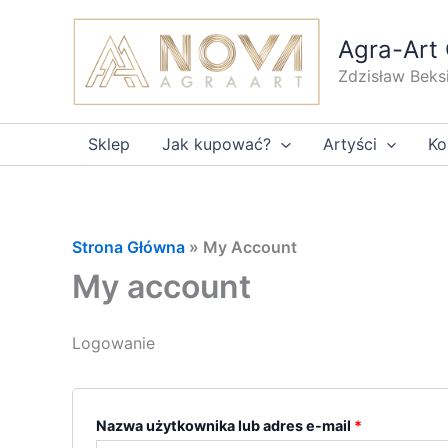
Przejdź
do
Agra-Art 
treści
Zdzisław Beks
Sklep
Jak kupować?
Artyści
Ko
Strona Główna
»
My Account
My account
Logowanie
Wymagane
Nazwa użytkownika lub adres e-mail
*