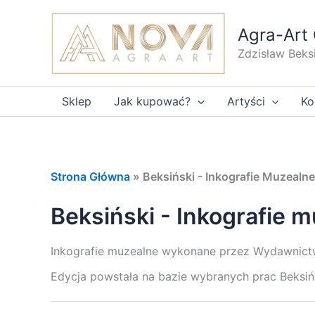
Przejdź
do
Agra-Art 
treści
Zdzisław Beks
Sklep
Jak kupować?
Artyści
Ko
Strona Główna
»
Beksiński - Inkografie Muzealne
Beksiński - Inkografie 
Inkografie muzealne wykonane przez Wydawnict
Edycja powstała na bazie wybranych prac Beksińsk