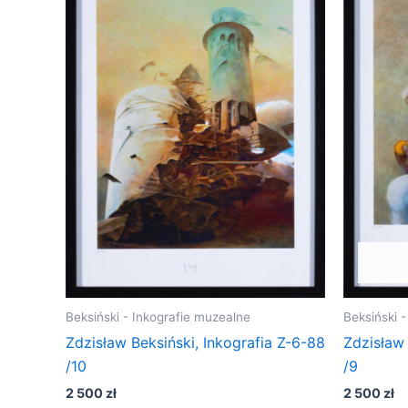
Beksiński - Inkografie muzealne
Beksiński 
Zdzisław Beksiński, Inkografia Z-6-88
Zdzisław 
/10
/9
2 500
zł
2 500
zł