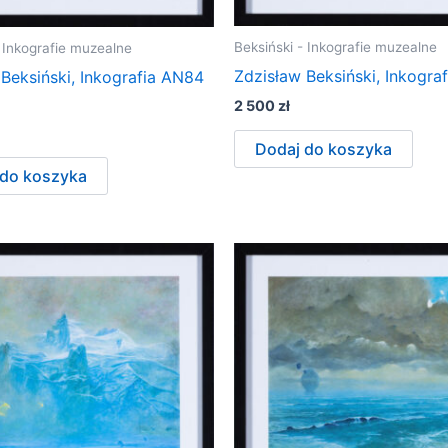
Beksiński - Inkografie muzealne
- Inkografie muzealne
Zdzisław Beksiński, Inkograf
Beksiński, Inkografia AN84
2 500
zł
Dodaj do koszyka
 do koszyka