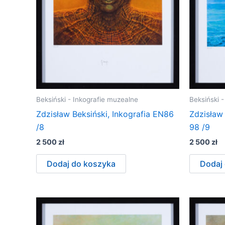
Beksiński - Inkografie muzealne
Beksiński 
Zdzisław Beksiński, Inkografia EN86
Zdzisław 
/8
98 /9
2 500
zł
2 500
zł
Dodaj do koszyka
Dodaj