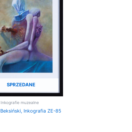
SPRZEDANE
- Inkografie muzealne
Beksiński, Inkografia ZE-85