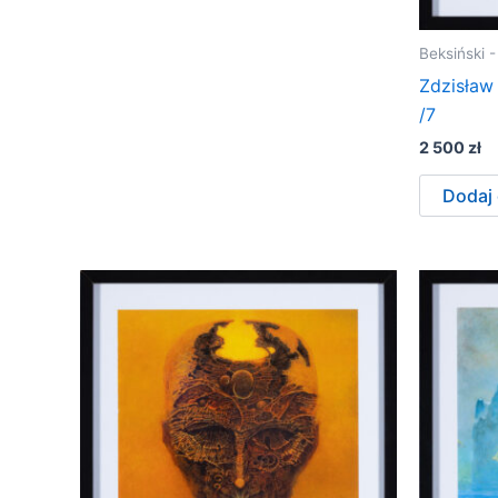
Beksiński 
Zdzisław 
/7
2 500
zł
Dodaj