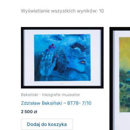
Wyświetlanie wszystkich wyników: 10
Beksiński - Inkografie muzealne
Zdzisław Beksiński – BT78- 7/10
2 500
zł
Dodaj do koszyka