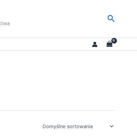
Szukaj
ctwa