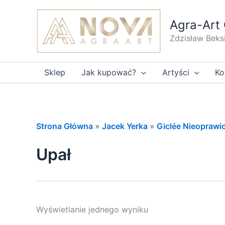
Przejdź
do
Agra-Art 
treści
Zdzisław Beks
Sklep
Jak kupować?
Artyści
Ko
Strona Główna
»
Jacek Yerka
»
Giclée Nieoprawio
Upał
Wyświetlanie jednego wyniku