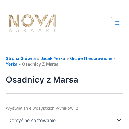
Przejdź
do
treści
Main
Men
Strona Główna
»
Jacek Yerka
»
Giclée Nieoprawione -
Yerka
»
Osadnicy Z Marsa
Osadnicy z Marsa
Wyświetlanie wszystkich wyników: 2