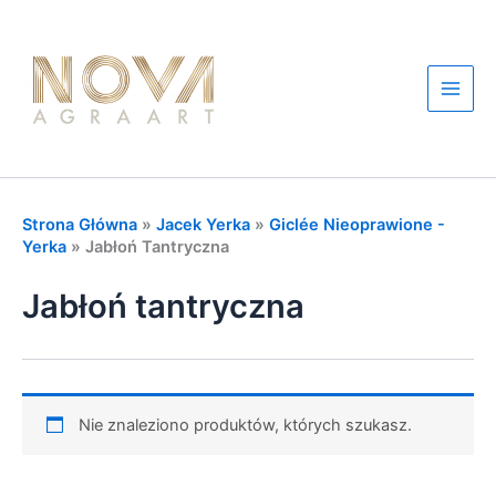
Przejdź
do
treści
Main
Men
Strona Główna
»
Jacek Yerka
»
Giclée Nieoprawione -
Yerka
»
Jabłoń Tantryczna
Jabłoń tantryczna
Nie znaleziono produktów, których szukasz.