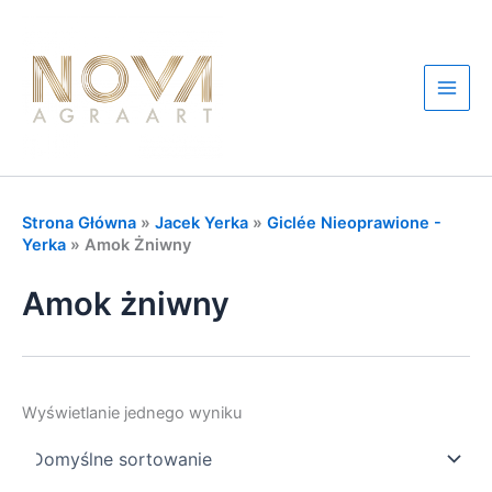
Przejdź
do
treści
Main
Men
Strona Główna
»
Jacek Yerka
»
Giclée Nieoprawione -
Yerka
»
Amok Żniwny
Amok żniwny
Wyświetlanie jednego wyniku